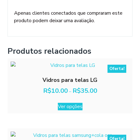
Apenas clientes conectados que compraram este
produto podem deixar uma avaliação.
Produtos relacionados
Oferta!
Vidros para telas LG
Faixa
R$
10.00
R$
35.00
–
de
Este
preço:
Ver opções
R$10.00
produto
através
tem
R$35.00
várias
variantes.
As
Oferta!