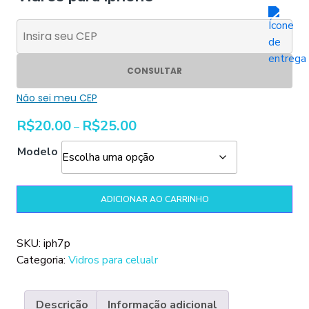
CONSULTAR
Não sei meu CEP
Faixa
R$
20.00
R$
25.00
–
de
Modelo
preço:
R$20.00
através
Vidros
ADICIONAR AO CARRINHO
R$25.00
para
iphone
quantidade
SKU:
iph7p
Categoria:
Vidros para celualr
Descrição
Informação adicional