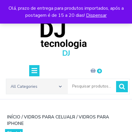
Skip
Olá, prazo de entrega para produtos importados, após a
to
postagem é de 15 a 20 dias!
Dispensar
content
DJ
0
Pesquisar
All Categories
por:
INÍCIO
/
VIDROS PARA CELUALR
/ VIDROS PARA
IPHONE