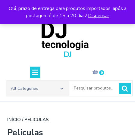
Skip
Olá, prazo de entrega para produtos importados, após a
to
postagem é de 15 a 20 dias!
Dispensar
content
DJ
0
Pesquisar
All Categories
por:
INÍCIO
/ PELICULAS
Peliculas