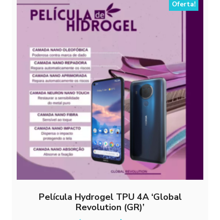
As
Oferta!
opções
podem
ser
escolhidas
na
página
do
produto
Película Hydrogel TPU 4A ‘Global
Revolution (GR)’