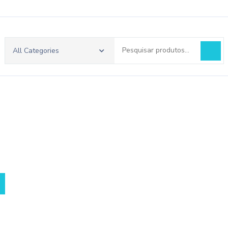
Pesquisar
All Categories
por:
eço
ual
120.00.