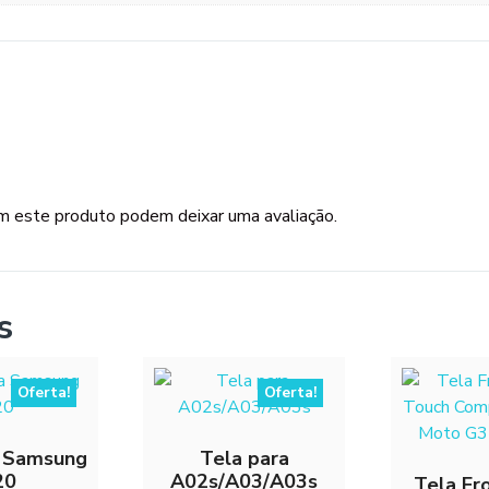
m este produto podem deixar uma avaliação.
s
Oferta!
Oferta!
a Samsung
Tela para
20
A02s/A03/A03s
Tela Fr