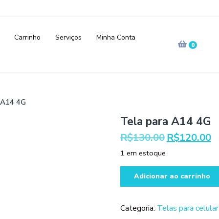
Carrinho
Serviços
Minha Conta
0
 A14 4G
Tela para A14 4G
O
O
R$
130.00
R$
120.00
preço
pr
1 em estoque
original
at
era:
é:
Tela
Adicionar ao carrinho
R$130.00.
R$
para
A14
4G
Categoria:
Telas para celular
quantidade