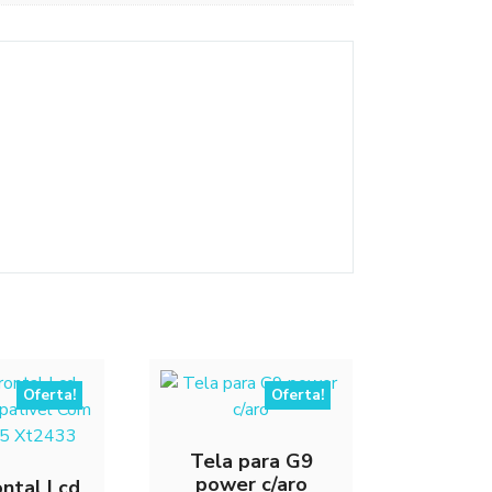
Oferta!
Oferta!
Tela para G9
power c/aro
ontal Lcd