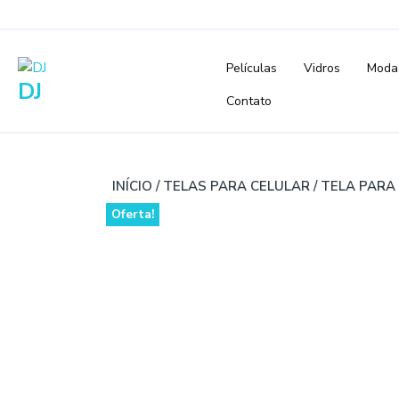
Skip
to
content
Películas
Vidros
Moda
DJ
Contato
INÍCIO
/
TELAS PARA CELULAR
/ TELA PARA
Oferta!