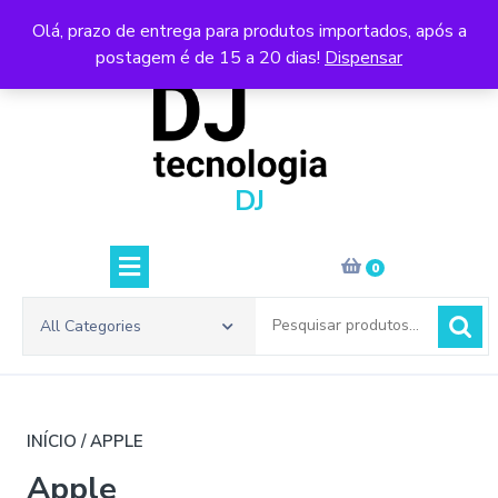
Skip
Olá, prazo de entrega para produtos importados, após a
to
postagem é de 15 a 20 dias!
Dispensar
content
DJ
0
Pesquisar
All Categories
por:
INÍCIO
/ APPLE
Apple