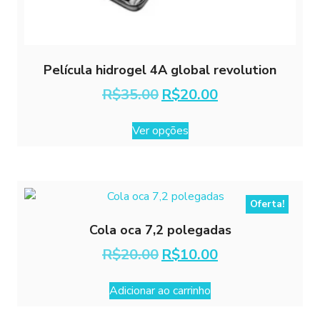
Película hidrogel 4A global revolution
O
O
R$
35.00
R$
20.00
preço
preço
Este
original
atual
Ver opções
era:
é:
produto
R$35.00.
R$20.00.
tem
várias
variantes.
As
Oferta!
opções
Cola oca 7,2 polegadas
podem
O
O
R$
20.00
R$
10.00
ser
preço
preço
escolhidas
original
atual
na
Adicionar ao carrinho
era:
é:
página
R$20.00.
R$10.00.